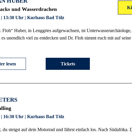
AN HUBER
K
acks und Wasserdrachen
 | 13:30 Uhr | Kurhaus Bad Tölz
r. Floh“ Huber, in Lenggries aufgewachsen, ist Unterwasserarchäologe
t es unendlich viel zu entdecken und Dr. Floh nimmt euch mit auf sei
er lesen
Tickets
ETERS
lling
 | 16:30 Uhr | Kurhaus Bad Tölz
or, du steigst auf dein Motorrad und fährst einfach los. Nach Südafrika.