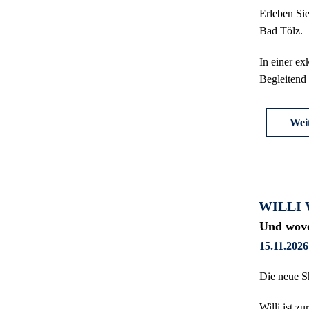
Erleben Si
Bad Tölz.
In einer e
Begleitend
Weit
WILLI
Und wovo
15.11.2026
Die neue S
Willi ist z