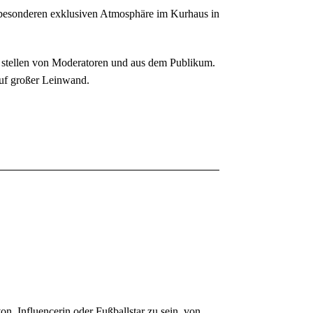
z besonderen exklusiven Atmosphäre im Kurhaus in
u stellen von Moderatoren und aus dem Publikum.
uf großer Leinwand.
on, Influencerin oder Fußballstar zu sein, von