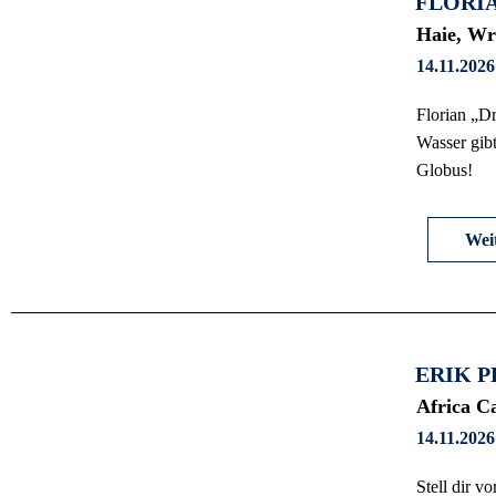
FLORI
Haie, Wr
14.11.2026
Florian „D
Wasser gib
Globus!
Weit
ERIK P
Africa Ca
14.11.2026
Stell dir v