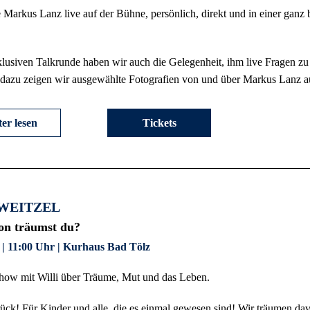
e Markus Lanz live auf der Bühne, persönlich, direkt und in einer gan
xklusiven Talkrunde haben wir auch die Gelegenheit, ihm live Fragen z
 dazu zeigen wir ausgewählte Fotografien von und über Markus Lanz a
er lesen
Tickets
 WEITZEL
n träumst du?
 | 11:00 Uhr | Kurhaus Bad Tölz
how mit Willi über Träume, Mut und das Leben.
urück! Für Kinder und alle, die es einmal gewesen sind! Wir träumen dav